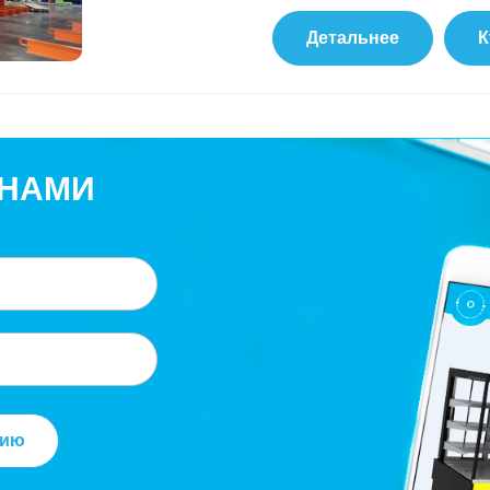
Детальнее
К
 НАМИ
цию