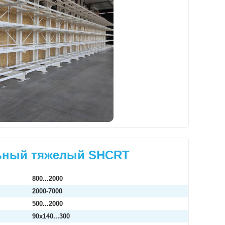
ьный тяжелый SHCRT
800...2000
2000-7000
500...2000
90х140...300