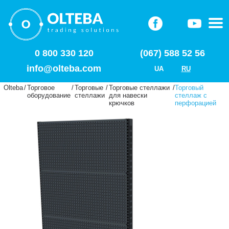
0 800 330 120
(067) 588 52 56
info@olteba.com
UA
RU
Olteba
/
Торговое
/
Торговые
/
Торговые стеллажи
/
Торговый
оборудование
стеллажи
для навески
стеллаж с
крючков
перфорацией