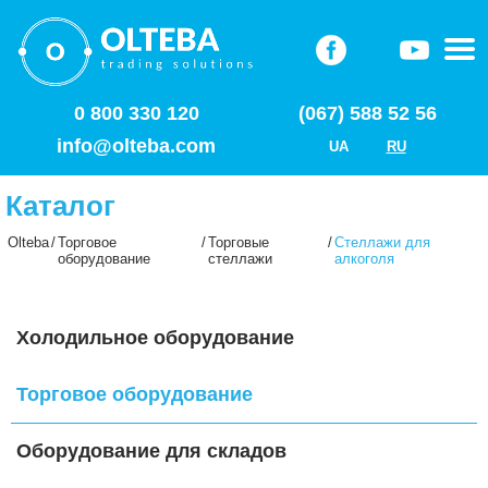
0 800 330 120
(067) 588 52 56
info@olteba.com
UA
RU
Каталог
Olteba
/
Торговое
/
Торговые
/
Стеллажи для
оборудование
стеллажи
алкоголя
Холодильное оборудование
Торговое оборудование
Оборудование для складов