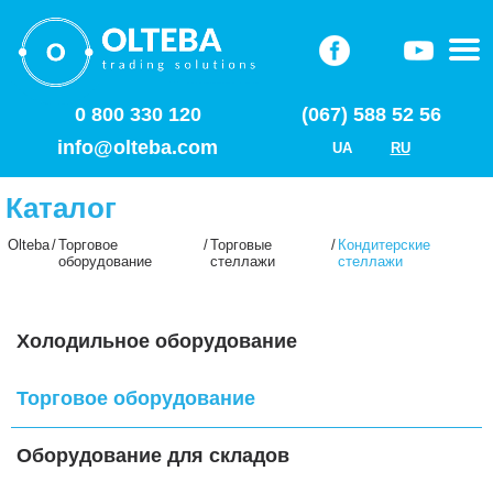
0 800 330 120
(067) 588 52 56
info@olteba.com
UA
RU
Каталог
Olteba
/
Торговое
/
Торговые
/
Кондитерские
оборудование
стеллажи
стеллажи
Холодильное оборудование
Торговое оборудование
Оборудование для складов