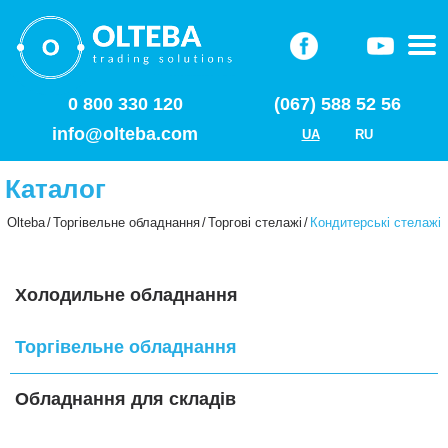
0 800 330 120
(067) 588 52 56
info@olteba.com
UA
RU
Каталог
Olteba
/
Торгівельне обладнання
/
Торгові стелажі
/
Кондитерські стелажі
Холодильне обладнання
Торгівельне обладнання
Обладнання для складів