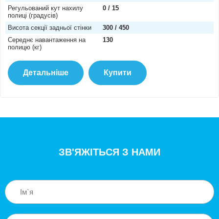
Регульований кут нахилу
0 / 15
полиці (градусів)
Висота секції задньої стінки
300 / 450
Середнє навантаження на
130
полицю (кг)
Детальніше
Купити
ЗВ'ЯЖІТЬСЯ З НАМИ