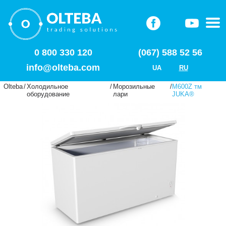
0 800 330 120
(067) 588 52 56
info@olteba.com
UA
RU
Olteba
/
Холодильное
/
Морозильные
/
M600Z тм
оборудование
лари
JUKA®