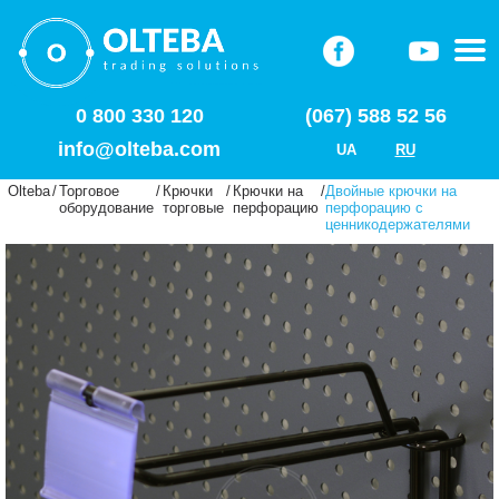
0 800 330 120
(067) 588 52 56
info@olteba.com
UA
RU
Olteba
/
Торговое
/
Крючки
/
Крючки на
/
Двойные крючки на
оборудование
торговые
перфорацию
перфорацию с
ценникодержателями