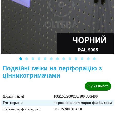
Подвійні гачки на перфорацію з
цінникотримачами
Є у наявності
Довжина (мм)
100/150/200/250/300/350/400
Тип покриття
порошкова полімерна фарба/хром
Ширина перфорації, мм.
30 / 35 /40 /45 / 50