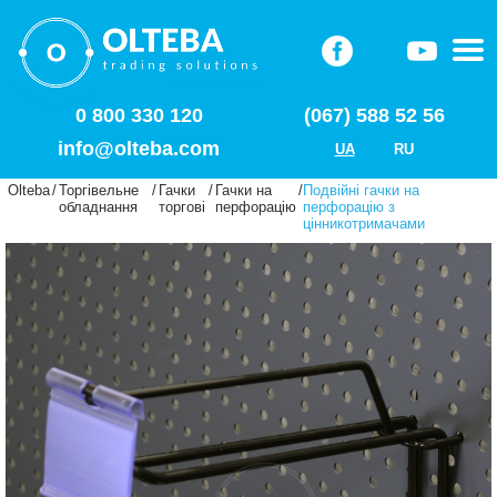
0 800 330 120
(067) 588 52 56
info@olteba.com
UA
RU
Olteba
/
Торгівельне
/
Гачки
/
Гачки на
/
Подвійні гачки на
обладнання
торгові
перфорацію
перфорацію з
цінникотримачами