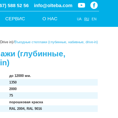
67) 588 52 56
info@olteba.com
СЕРВИС
О НАС
UA
RU
EN
rive in)
/
Въездные стеллажи (глубинные, набивные, drive-in)
ажи (глубинные,
in)
до 12000 мм.
1350
2000
75
порошковая краска
RAL 2004, RAL 9016