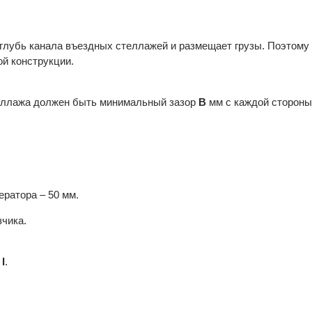
вглубь канала въездных стеллажей и размещает грузы. Поэтому
ой конструкции.
еллажа должен быть минимальный зазор
B
мм с каждой стороны
ратора – 50 мм.
чика.
а
I
.