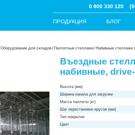
0 800 330 120
(0
ПРОДУКЦИЯ
БЛОГ
Оборудование для складов
/
Паллетные стеллажи
/
Набивные стеллажи (D
Въездные стелл
набивные, drive-
Высота (мм)
Ширина канала для загрузки
Масса паллеты (кг)
Шаг перестановки ярусов (мм)
Тип покрытия
Цвет