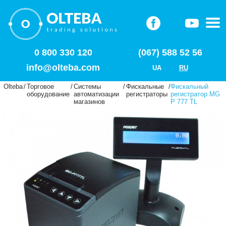
0 800 330 120
(067) 588 52 56
info@olteba.com
UA
RU
Olteba
/
Торговое
/
Системы
/
Фискальные
/
Фискальный
оборудование
автоматизации
регистраторы
регистратор MG
магазинов
P 777 TL