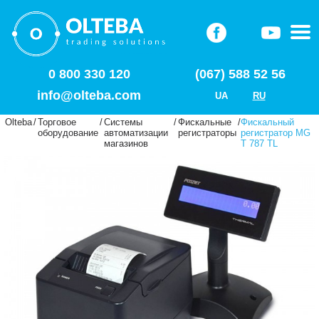
0 800 330 120
(067) 588 52 56
info@olteba.com
UA
RU
Olteba
/
Торговое
/
Системы
/
Фискальные
/
Фискальный
оборудование
автоматизации
регистраторы
регистратор MG
магазинов
T 787 TL