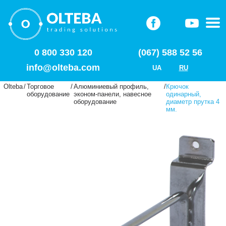
0 800 330 120
(067) 588 52 56
info@olteba.com
UA
RU
Olteba
/
Торговое
/
Алюминиевый профиль,
/
Крючок
оборудование
эконом-панели, навесное
одинарный,
оборудование
диаметр прутка 4
мм.