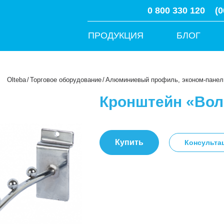
0 800 330 120
(0
ПРОДУКЦИЯ
БЛОГ
Olteba
/
Торговое оборудование
/
Алюминиевый профиль, эконом-панели
Кронштейн «Вол
Купить
Консульта