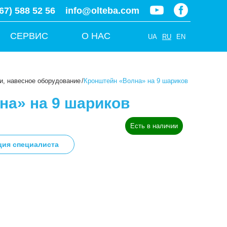
67) 588 52 56
info@olteba.com
СЕРВИС
О НАС
UA
RU
EN
, навесное оборудование
/
Кронштейн «Волна» на 9 шариков
на» на 9 шариков
Есть в наличии
ция специалиста