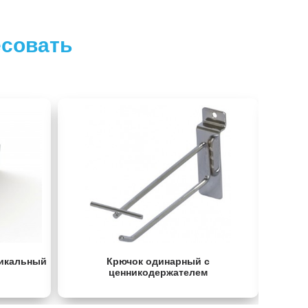
есовать
икальный
Крючок одинарный с
Магнит
ценникодержателем