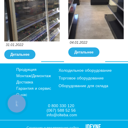
04.01.2022
31.01.2022
Детальнее
Детальнее
Продукция
Холодильное оборудование
Монтаж/Демонтаж
Торговое оборудование
Доставка
Оборудование для склада
Гарантия и сервис
О нас
КНОПКА
0 800 330 120
ЗВ'ЯЗКУ
(067) 588 52 56
info@olteba.com