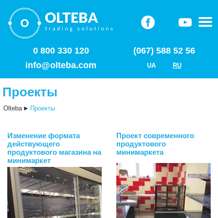
0 800 330 120
(067) 588 52 56
info@olteba.com
UA
RU
Проекты
Olteba
►
Проекты
Изменение формата
Проект современного
действующего
продуктового
продуктового магазина на
минимаркета
минимаркет