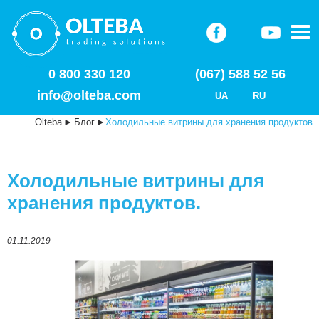
0 800 330 120
(067) 588 52 56
info@olteba.com
UA
RU
Olteba
►
Блог
►
Холодильные витрины для хранения продуктов.
Холодильные витрины для
хранения продуктов.
01.11.2019