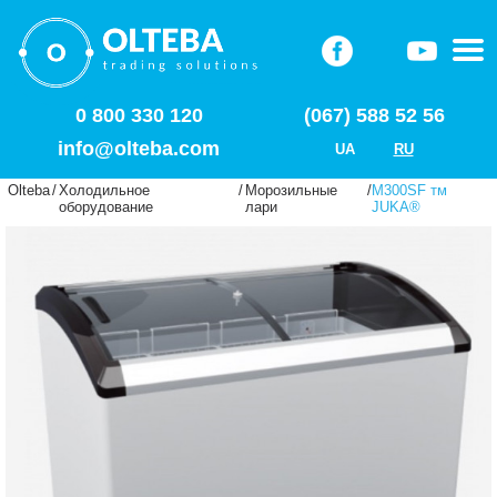
0 800 330 120
(067) 588 52 56
info@olteba.com
UA
RU
Olteba
/
Холодильное
/
Морозильные
/
M300SF тм
оборудование
лари
JUKA®