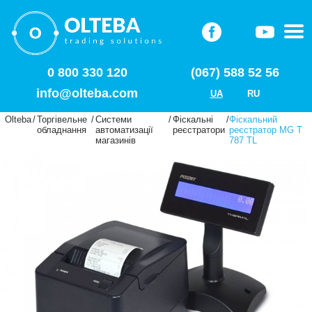
0 800 330 120
(067) 588 52 56
info@olteba.com
UA
RU
Olteba
/
Торгівельне
/
Системи
/
Фіскальні
/
Фіскальний
обладнання
автоматизації
реєстратори
реєстратор MG T
магазинів
787 TL