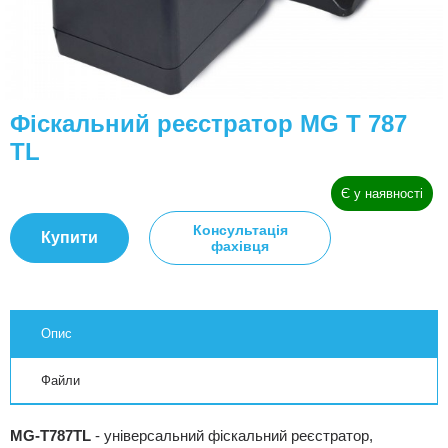
Фіскальний реєстратор MG T 787
TL
Є у наявності
Консультація
Купити
фахівця
Опис
Файли
MG-T787TL
- універсальний фіскальний реєстратор,