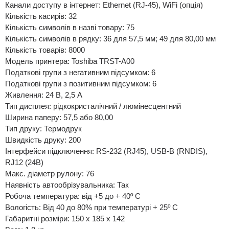
Канали доступу в інтернет: Ethernet (RJ-45), WiFi (опція)
Кількість касирів: 32
Кількість символів в назві товару: 75
Кількість символів в рядку: 36 для 57,5 ​​мм; 49 для 80,00 мм
Кількість товарів: 8000
Модель принтера: Toshiba TRST-A00
Податкові групи з негативним підсумком: 6
Податкові групи з позитивним підсумком: 6
Живлення: 24 В, 2,5 А
Тип дисплея: рідкокристалічний / люмінесцентний
Ширина паперу: 57,5 ​​або 80,00
Тип друку: Термодрук
Швидкість друку: 200
Інтерфейси підключення: RS-232 (RJ45), USB-В (RNDIS),
RJ12 (24В)
Макс. діаметр рулону: 76
Наявність автообрізувальника: Так
Робоча температура: від +5 до + 40º С
Вологість: Від 40 до 80% при температурі + 25º С
Габаритні розміри: 150 х 185 х 142