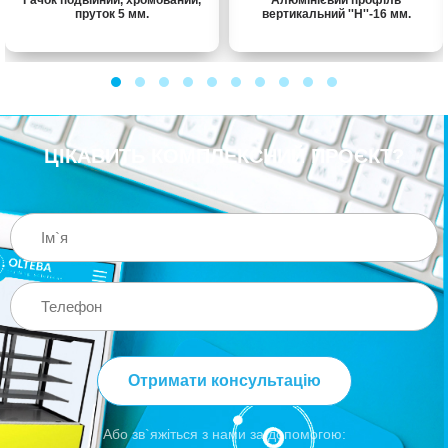
пруток 5 мм.
вертикальний ''Н''-16 мм.
ЦІКАВИТЬ КОМПЛЕКСНИЙ ПРОЄКТ?
Отримати консультацію
Або зв`яжіться з нами за допомогою: