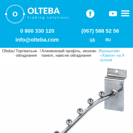
0 800 330 120
(067) 588 52 56
info@olteba.com
UA
RU
Olteba
/
Торгівельне
/
Алюмінієвий профіль, економ-
/
Кронштейн
обладнання
панелі, навісне обладнання
«Хвиля» на 9
кульок