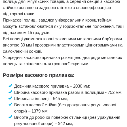
полиць для імпульсних товарів, а середня секція з касовою
стійкою оснащена задньою стінкою з європерфорацією
під
торгові гачки
.
Прикасові полиці, завдяки універсальним кронштейнам,
можуть встановлюватися як у горизонтальне положення, так і
під нахилом 15 градусів.
Всі полиці укомплектовані захисними металевими бар'єрами
висотою 30 мм і прозорими пластиковими ціннотримачами на
самоклеючій основі.
Усередині касового прилавка розміщено два ряди металевих
полиць та кріплення для грошової скриньки.
Розміри касового прилавка:
Довжина касового прилавка – 2030 мм;
Ширина касового прилавка разом із полицями - 752 мм;
Ширина стільниці – 545 мм;
Висота касової стійки (без урахування регульованої
опори) – 1379 мм;
Висота до робочої поверхні стільниці (без урахування
регульованої опори) – 942 мм;