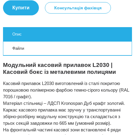
Купити
Консультація фахівця
Опис
Файли
Модульний касовий прилавок L2030 |
Касовий бокс із металевими полицями
Касовий прилавок L2030 виготовлений із сталі покритою
порошковою полімерною фарбою темно-сірого кольору (RAL
7016 / графіт).
Матеріал стільниці – ЛДСП Kronospan Дуб крафт золотий.
Каркас касового прилавка має зручну у транспортуванні
збірно-розбірну модульну конструкцію та складається з
трьох секцій завдовжки по 665 мм (умовний розмір).
На фронтальній частині касової зони встановлені 4 ряди