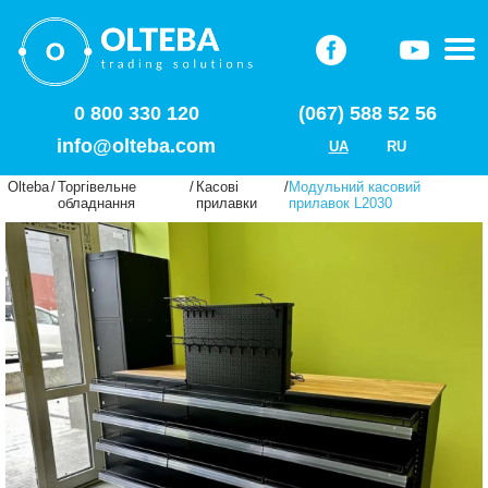
0 800 330 120
(067) 588 52 56
info@olteba.com
UA
RU
Olteba
/
Торгівельне
/
Касові
/
Модульний касовий
обладнання
прилавки
прилавок L2030