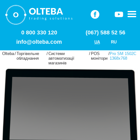
0 800 330 120
(067) 588 52 56
info@olteba.com
UA
RU
Olteba
/
Торгівельне
/
Системи
/
POS
/
Pro SM 1502С
обладнання
автоматизації
монітори
1368x768
магазинів