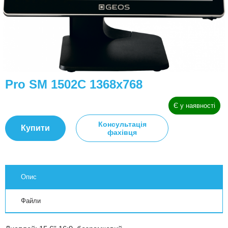
Pro SM 1502С 1368x768
Є у наявності
Консультація
Купити
фахівця
Опис
Файли