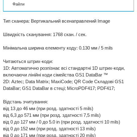
Файли
Тип сканера: Вертикальний всенаправлений Image
Швидкість сканування: 1768 скан. / сек.
Мінімальна ширина елементу коду: 0.130 мм / 5 mils
Читаються штрих-коди:
1D: Автоматично розпізнає всі стандартні 1D штрих-коди,
включаючи лінійні коди сімейства GS1 DataBar ™
2D: Аztec; Data Matrix; MaxiCode; QR Code Складові GS1
DataBar; GS1 DataBar в стеці; MicroPDF417; PDF417;
Відстань зчитування:
від 13 до 46 мм (при розд. здатності 5 mils)
від 6,3 до 571 мм (при розд. здатності 7,5 mils)
від 0 до 127 мм / 0 до 5.0 in (при розд. здатності 10 mils)
від 0 до 152 мм (при розд. здатності 13 mils)
від 0 до 171 мм (при розд. здатності 20 mils)