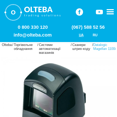
0 800 330 120
(067) 588 52 56
info@olteba.com
UA
RU
Olteba
/
Торгівельне
/
Системи
/
Сканери
/
Datalogic
обладнання
автоматизації
штрих-коду
Magellan 1100i
магазинів