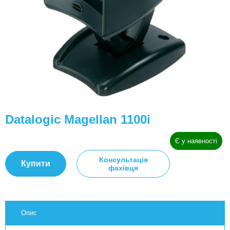
Datalogic Magellan 1100i
Є у наявності
Консультація
Купити
фахівця
Опис