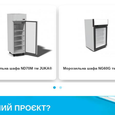
льна шафа ND70M тм JUKA®
Морозильна шафа NG60G т
НИЙ ПРОЄКТ?