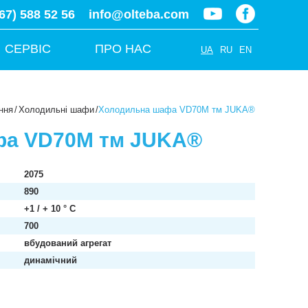
67) 588 52 56
info@olteba.com
СЕРВІС
ПРО НАС
UA
RU
EN
ння
/
Холодильні шафи
/
Холодильна шафа VD70M тм JUKA®
фа VD70M тм JUKA®
2075
890
+1 / + 10 ° C
700
вбудований агрегат
динамічний