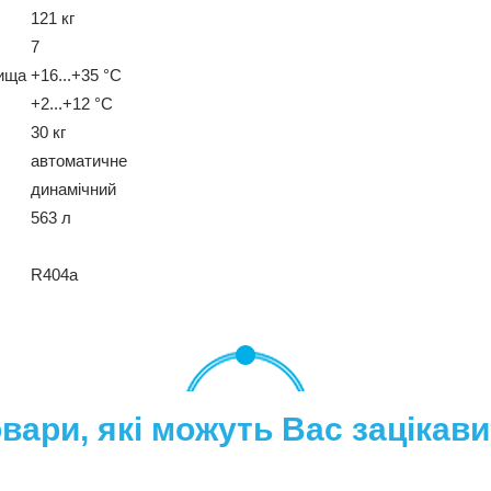
121 кг
7
вища
+16...+35 °C
+2...+12 °C
30 кг
автоматичне
динамічний
563 л
R404a
вари, які можуть Вас зацікав