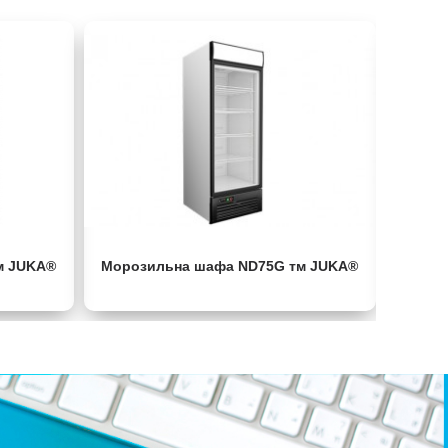
м JUKA®
Морозильна шафа ND75G тм JUKA®
ХОЛОДИ