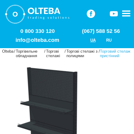
0 800 330 120
(067) 588 52 56
info@olteba.com
UA
RU
Olteba
/
Торгівельне
/
Торгові
/
Торгові стелажі з
/
Торговий стелаж
обладнання
стелажі
полицями
пристінний