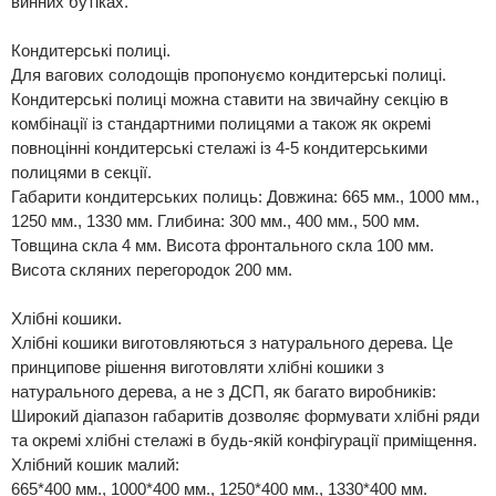
винних бутіках.
Кондитерські полиці.
Для вагових солодощів пропонуємо кондитерські полиці.
Кондитерські полиці можна ставити на звичайну секцію в
комбінації із стандартними полицями а також як окремі
повноцінні кондитерські стелажі із 4-5 кондитерськими
полицями в секції.
Габарити кондитерських полиць: Довжина: 665 мм., 1000 мм.,
1250 мм., 1330 мм. Глибина: 300 мм., 400 мм., 500 мм.
Товщина скла 4 мм. Висота фронтального скла 100 мм.
Висота скляних перегородок 200 мм.
Хлібні кошики.
Хлібні кошики виготовляються з натурального дерева. Це
принципове рішення виготовляти хлібні кошики з
натурального дерева, а не з ДСП, як багато виробників:
Широкий діапазон габаритів дозволяє формувати хлібні ряди
та окремі хлібні стелажі в будь-якій конфігурації приміщення.
Хлібний кошик малий:
665*400 мм., 1000*400 мм., 1250*400 мм., 1330*400 мм.