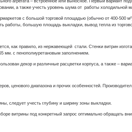
ьного агрегата – встроенное или выносное. Первый вариант по
овании, а также учесть уровень шума от работы холодильной 
рмаркетов с большой торговой площадью (обычно от 400-500 м²
ть работы, большую площадь выкладки, вывод тепла из торгово
тся, как правило, из нержавеющей стали. Стенки витрин изгота
65 мм. с пенополиуретановым заполнением.
ользован декор и различные расцветки корпуса, а также – вари
еров, ценового диапазона и прочих особенностей. Производител
ны, следует учесть глубину и ширину зоны выкладки.
ыборе витрины под конкретный запрос оптимально обращать вним