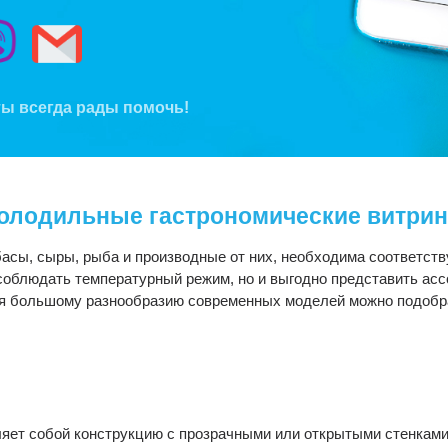
ы всегда рады помочь!
олодильные гастрономические витри
лбасы, сыры, рыба и производные от них, необходима соответст
 соблюдать температурный режим, но и выгодно представить ас
ря большому разнообразию современных моделей можно подобр
яет собой конструкцию с прозрачными или открытыми стенками