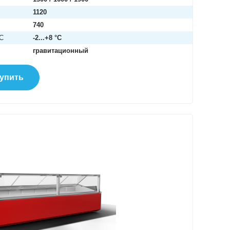
1120
740
°C
-2...+8 °C
гравитационный
упить