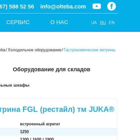
67) 588 52 56
info@olteba.com
СЕРВИС
О НАС
UA
RU
EN
eba
/
Холодильное оборудование
/
Гастрономические витрины
Оборудование для складов
льные шкафы
рина FGL (рестайл) тм JUKA®
встроенный агрегат
1250
1300 / 1600 / 1900