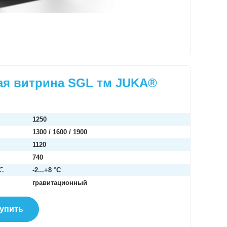
ая витрина SGL тм JUKA®
1250
1300 / 1600 / 1900
1120
740
°C
-2...+8 °C
гравитационный
упить