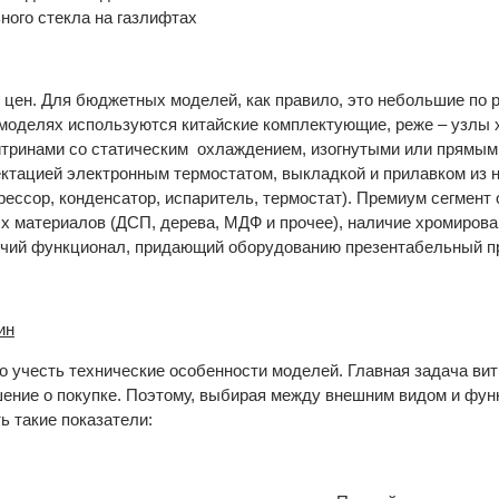
ного стекла на газлифтах
цен. Для бюджетных моделей, как правило, это небольшие по р
моделях используются китайские комплектующие, реже – узлы
итринами со статическим охлаждением, изогнутыми или прямыми
ктацией электронным термостатом, выкладкой и прилавком из 
рессор, конденсатор, испаритель, термостат). Премиум сегмен
х материалов (ДСП, дерева, МДФ и прочее), наличие хромирова
рочий функционал, придающий оборудованию презентабельный п
ин
 учесть технические особенности моделей. Главная задача вит
шение о покупке. Поэтому, выбирая между внешним видом и фу
ь такие показатели: