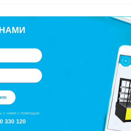
 НАМИ
цию
ь с нами с помощью:
0 330 120