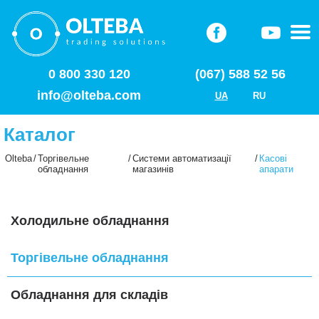
0 800 330 120
(067) 588 52 56
info@olteba.com
UA
RU
Каталог
Olteba
/
Торгівельне
/
Системи автоматизації
/
Касові
обладнання
магазинів
апарати
Холодильне обладнання
Торгівельне обладнання
Обладнання для складів