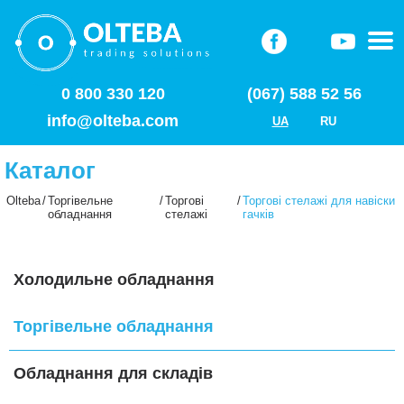
0 800 330 120
(067) 588 52 56
info@olteba.com
UA
RU
Каталог
Olteba
/
Торгівельне
/
Торгові
/
Торгові стелажі для навіски
обладнання
стелажі
гачків
Холодильне обладнання
Торгівельне обладнання
Обладнання для складів